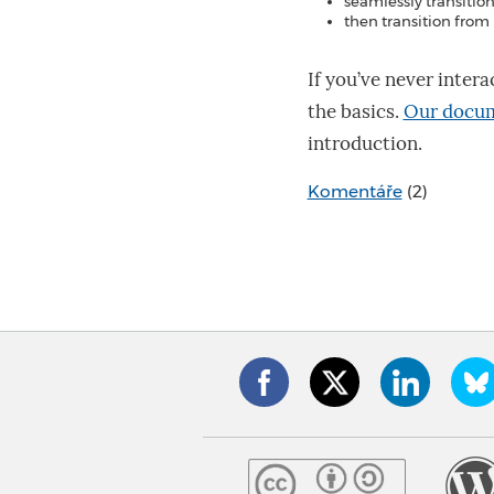
seamlessly transiti
then transition fro
If you’ve never intera
the basics.
Our docu
introduction.
Komentáře
(2)