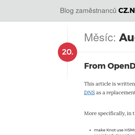
@
IN
Blog zaměstnanců
CZ.N
SOA
domains.dns.enum.mojeid.internet.
nic.cz.
Měsíc:
Au
20.
From OpenD
This article is writte
DNS
as a replacemen
More specifically, in 
make Knot use HSMs