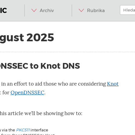
Menu
Přeskočit
Hledat:
na
IC
Archiv
Rubrika
obsah
gust 2025
NSSEC to Knot DNS
n in an effort to aid those who are considering
Knot
t for
OpenDNSSEC
.
this article we’ll be showing how to:
 via the
PKCS11
interface