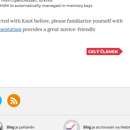
on from OpenDNSSEC to Knot
m HSM to automatically managed in-memory keys
cted with Knot before, please familiarize yourself with
mentation
provides a great novice-friendly
CELÝ ČLÁNEK
Blog
je poháněn
Blog
je archivován na Web