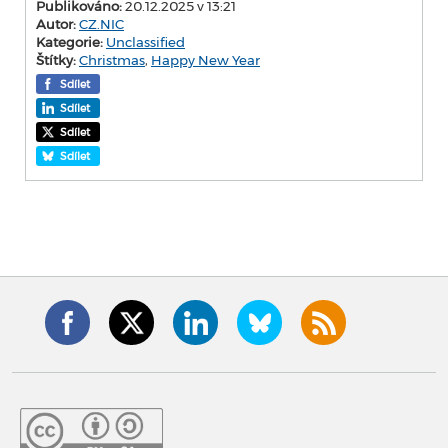
Publikováno:
20.12.2025 v 13:21
Autor:
CZ.NIC
Kategorie:
Unclassified
Štítky:
Christmas
,
Happy New Year
Sdílet
Sdílet
Sdílet
Sdílet