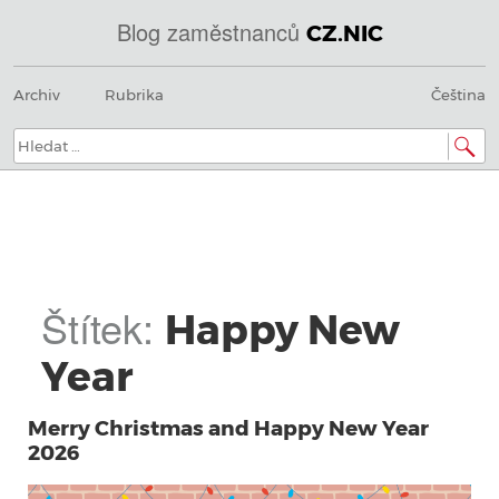
Blog zaměstnanců
CZ.NIC
@
Menu
Přeskočit
IN
Archiv
Rubrika
Čeština
na
SOA
obsah
domains.dns.enum.mojeid.internet.
nic.cz.
Hledat:
Štítek:
Happy New
Year
Merry Christmas and Happy New Year
2026