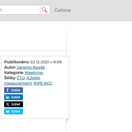
Čeština
Publikováno:
22.12.2021 v 9:09
Autor:
Jaromír Novák
Kategorie:
Meetings
Štítky:
ČTÚ
,
ICANN
,
measurement
,
RIPE NCC
Sdílet
Sdílet
Sdílet
Sdílet