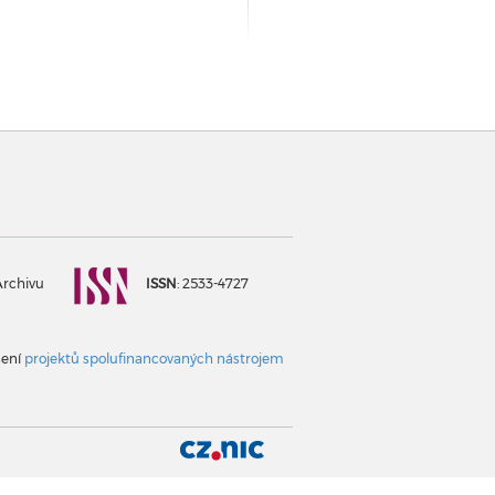
Archivu
ISSN
: 2533-4727
šení
projektů spolufinancovaných nástrojem