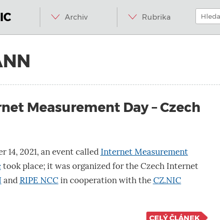
Menu
Přeskočit
Hledat:
na
IC
Archiv
Rubrika
obsah
ANN
ernet Measurement Day – Czech
 14, 2021, an event called
Internet Measurement
c
took place; it was organized for the Czech Internet
N
and
RIPE NCC
in cooperation with the
CZ.NIC
CELÝ ČLÁNEK