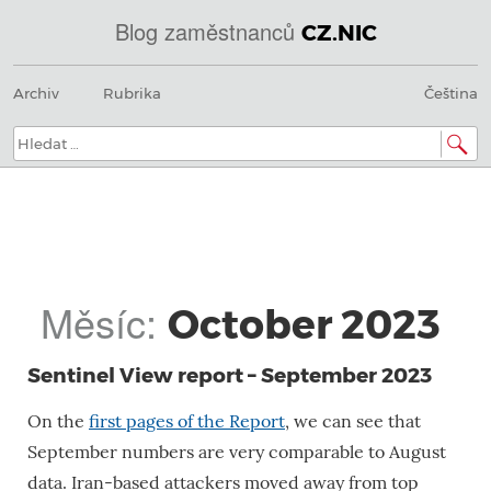
Blog zaměstnanců
CZ.NIC
@
Menu
Přeskočit
IN
Archiv
Rubrika
Čeština
na
SOA
obsah
domains.dns.enum.mojeid.internet.
nic.cz.
Hledat:
Měsíc:
October 2023
Sentinel View report – September 2023
On the
first pages of the Report
, we can see that
September numbers are very comparable to August
data. Iran-based attackers moved away from top