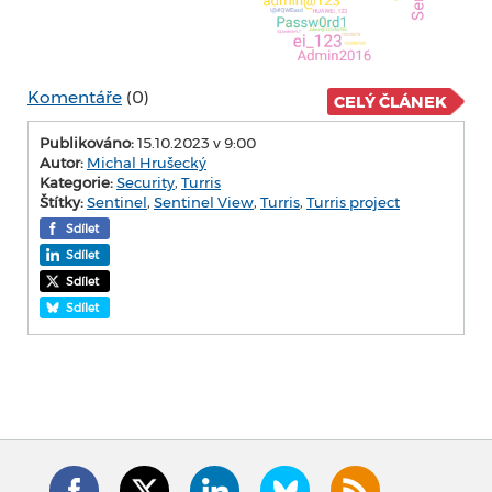
Komentáře
(0)
CELÝ ČLÁNEK
Publikováno:
15.10.2023 v 9:00
Autor:
Michal Hrušecký
Kategorie:
Security
,
Turris
Štítky:
Sentinel
,
Sentinel View
,
Turris
,
Turris project
Sdílet
Sdílet
Sdílet
Sdílet